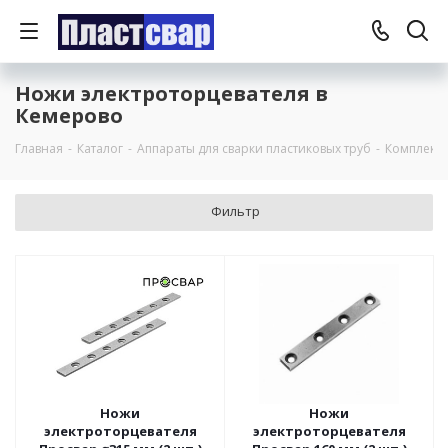
Ножи электроторцевателя в
Кемерово
Главная
-
Каталог
-
Аппараты для сварки пластиковых труб
-
Комплект
Фильтр
Ножи
Ножи
электроторцевателя
электроторцевателя